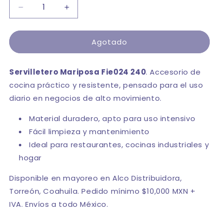
Reducir
Aumentar
cantidad
cantidad
para
para
Agotado
SERVILLETERO
SERVILLETERO
MARIPOSA
MARIPOSA
FIE024
FIE024
Servilletero Mariposa Fie024 240
. Accesorio de
240
240
cocina práctico y resistente, pensado para el uso
diario en negocios de alto movimiento.
Material duradero, apto para uso intensivo
Fácil limpieza y mantenimiento
Ideal para restaurantes, cocinas industriales y
hogar
Disponible en mayoreo en Alco Distribuidora,
Torreón, Coahuila. Pedido mínimo $10,000 MXN +
IVA. Envíos a todo México.