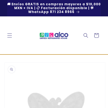
Ir
🚚 Envíos GRATIS en compras mayores a $10,000
directamente
MXN + IVA | 📋 Facturación disponible | 💬
al contenido
WhatsApp 871 234 8966
Carrito
Ir
directamente
a la
información
del producto