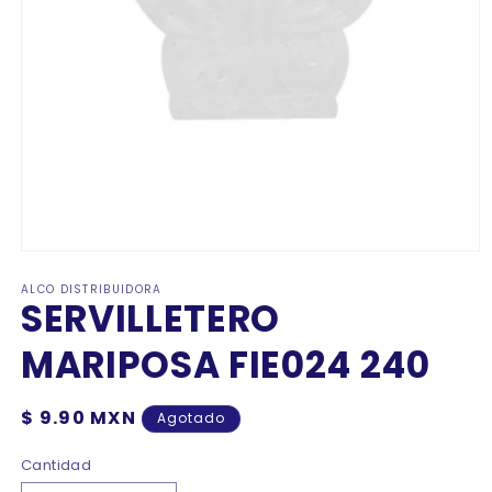
Abrir
elemento
ALCO DISTRIBUIDORA
multimedia
SERVILLETERO
1
en
una
MARIPOSA FIE024 240
ventana
modal
Precio
$ 9.90 MXN
Agotado
habitual
Cantidad
Cantidad